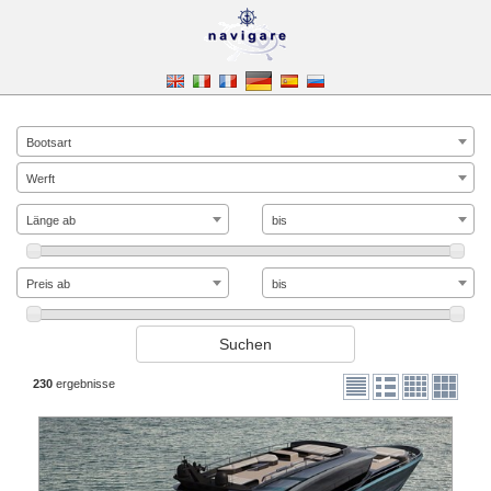
Bootsart
Werft
Länge ab
bis
Preis ab
bis
230
ergebnisse